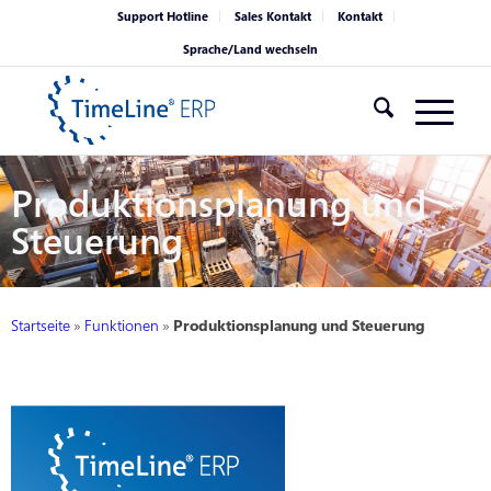
Support Hotline
Sales Kontakt
Kontakt
Sprache/Land wechseln
Produktionsplanung und
Steuerung
Startseite
»
Funktionen
»
Produktionsplanung und Steuerung