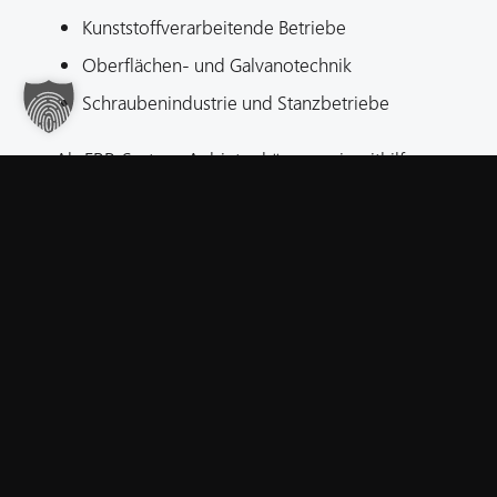
Kunststoffverarbeitende Betriebe
Oberflächen- und Galvanotechnik
Schraubenindustrie und Stanzbetriebe
Als ERP-System-Anbieter können wir mithilfe unserer 
jedes Unternehmen passgenaue Lösungen entwickeln. 
Herausforderungen Sie im Moment stehen. Zögern Sie 
kontaktieren.