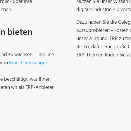
rblick über Ihre
Nutzen Sie unser Wissen 
önnen.
digitale Industrie 4.0 vor
Dazu haben Sie die Geleg
en bieten
auszuprobieren – kostenl
unser Allround-ERP zu tes
Risiko, dafür eine große
und zu wachsen. TimeLine
ERP-Themen finden Sie a
t von
Branchenlösungen
.
e beschäftigt, was Ihnen
ieten wir als ERP-Anbieter