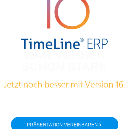
WAR VORHER
SCHON STARK
Jetzt noch besser mit Version 16.
Neue Branchenpakete – Neue Web-
Module – KI-Integration
– Finalist bei ERP-System des Jahres
2024 –
PRÄSENTATION VEREINBAREN