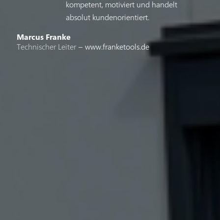
kompetent, motiviert und handelt
absolut kundenorientiert.
Marcus Franke
Technischer Leiter
–
www.franketools.de