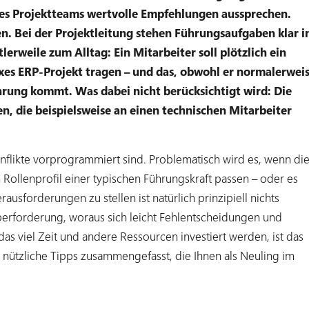
es Projektteams wertvolle Empfehlungen aussprechen.
tten. Bei der Projektleitung stehen Führungsaufgaben klar 
erweile zum Alltag: Ein Mitarbeiter soll plötzlich ein
xes ERP-Projekt tragen – und das, obwohl er normalerwei
hrung kommt. Was dabei nicht berücksichtigt wird: Die
n, die beispielsweise an einen technischen Mitarbeiter
nflikte vorprogrammiert sind. Problematisch wird es, wenn di
 Rollenprofil einer typischen Führungskraft passen – oder es
usforderungen zu stellen ist natürlich prinzipiell nichts
 Überforderung, woraus sich leicht Fehlentscheidungen und
das viel Zeit und andere Ressourcen investiert werden, ist das
ge nützliche Tipps zusammengefasst, die Ihnen als Neuling im