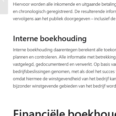
Hiervoor worden alle inkomende en uitgaande betalinge
handleiding…
en chronologisch geregistreerd. De resulterende informa
vervolgens aan het publiek doorgegeven – inclusief de 
Interne boekhouding
Interne boekhouding daarentegen berekent alle toekom
plannen en controleren. Alle informatie met betrekking
vastgelegd, gedocumenteerd en verwerkt. Op basis v
bedrijfsbeslissingen genomen, met als doel het succes v
omdat hiermee de winstgevendheid van het bedrijf ka
bijzonder winstgevende gebieden van het bedrijf worde
Financiële boekhou