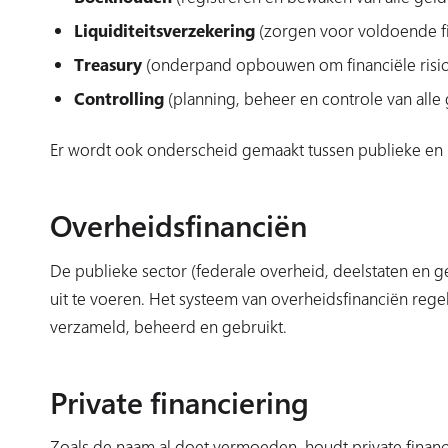
Liquiditeitsverzekering
(zorgen voor voldoende f
Treasury
(onderpand opbouwen om financiële risico’
Controlling
(planning, beheer en controle van alle 
Er wordt ook onderscheid gemaakt tussen publieke en p
Overheidsfinanciën
De publieke sector (federale overheid, deelstaten en 
uit te voeren. Het systeem van overheidsfinanciën re
verzameld, beheerd en gebruikt.
Private financiering
Zoals de naam al doet vermoeden, houdt private finance