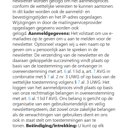
newsletter worden gelogd om het aanmeldproces
conform de wettelijke vereisten te kunnen aantonen.
In dit kader worden ook de aanmeld- en
bevestigingstijden en het IP-adres opgeslagen.
Wijzigingen in door de mailingserviceprovider
opgeslagen gegevens worden ook
gelogd.
Aanmeldgegevens:
Het volstaat om uw e-
mailadres op te geven om u aan te melden voor de
newsletter. Optioneel vragen wij u een naam op te
geven om u persoonlijk aan te spreken in de
newsletter. De verzending van de newsletter en de
daaraan gekoppelde succesmeting vindt plaats op
basis van de toestemming van de ontvanger in
overeenstemming met art.
6
al. 1 lid a, art.
7
AVG in
combinatie met §
7
al. 2 nr. 3 UWG of op basis van de
wettelijke toestemming volgens §
7
al. 3 UWG. Het
loggen van het aanmeldproces vindt plaats op basis
van onze rechtmatige belangen in overeenstemming
met art.
6
al. 1 lid f AVG. Ons belang is gericht op de
organisatie van een gebruiksvriendelijk en veilig
newslettersysteem, dat zowel onze zakelijke belangen
als de verwachtingen van gebruikers dient en ons
ook in staat stelt om toestemmingen aan te
tonen.
Beëindiging/intrekking:
U kunt op elk