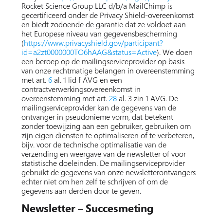
Rocket Science Group LLC d/b/a MailChimp is
gecertificeerd onder de Privacy Shield-overeenkomst
en biedt zodoende de garantie dat ze voldoet aan
het Europese niveau van gegevensbescherming
(
https://www.privacyshield.gov/participant?
id=a2zt0000000TO6hAAG&status=Active
). We doen
een beroep op de mailingserviceprovider op basis
van onze rechtmatige belangen in overeenstemming
met art.
6
al. 1 lid f AVG en een
contractverwerkingsovereenkomst in
overeenstemming met art.
28
al. 3 zin 1 AVG. De
mailingserviceprovider kan de gegevens van de
ontvanger in pseudonieme vorm, dat betekent
zonder toewijzing aan een gebruiker, gebruiken om
zijn eigen diensten te optimaliseren of te verbeteren,
bijv. voor de technische optimalisatie van de
verzending en weergave van de newsletter of voor
statistische doeleinden. De mailingserviceprovider
gebruikt de gegevens van onze newsletterontvangers
echter niet om hen zelf te schrijven of om de
gegevens aan derden door te geven.
Newsletter – Succesmeting