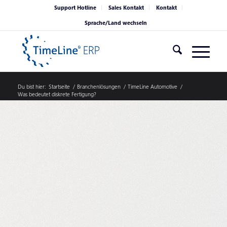
Support Hotline
Sales Kontakt
Kontakt
Sprache/Land wechseln
Du bist hier:
Startseite
/
Branchenlösungen
/
TimeLine Automotive
/
Was bedeutet diskrete Fertigung?