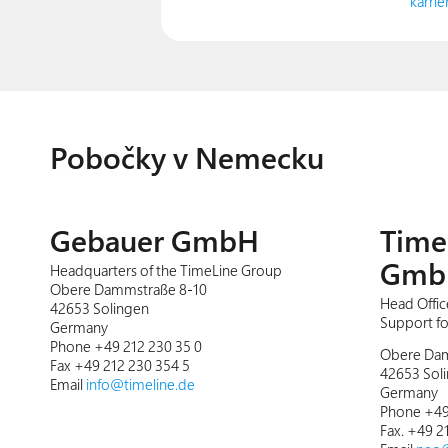
karri
Pobočky v Nemecku
Gebauer GmbH
Time
Gmb
Headquarters of the TimeLine Group
Obere Dammstraße 8-10
Head Offic
42653 Solingen
Support f
Germany
Phone +49 212 230 35 0
Obere Dam
Fax +49 212 230 354 5
42653 Sol
Email
info@timeline.de
Germany
Phone +49
Fax. +49 2