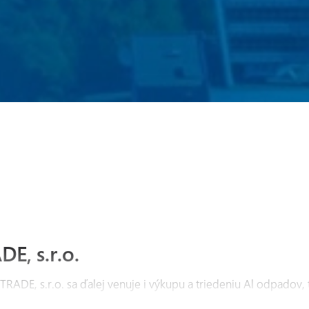
E, s.r.o.
ADE, s.r.o. sa ďalej venuje i výkupu a triedeniu Al odpadov,
jadrovníkov potrebných pri výrobe pieskových Al odliatkov. 