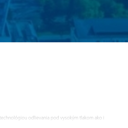
 technológiou odlievania pod vysokým tlakom ako i
Súčasné kapacity umožňujú vyprodukovať viac ako 300 t