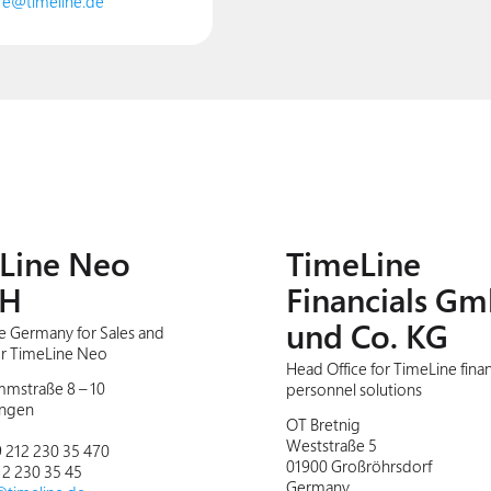
ere@timeline.de
Line Neo
TimeLine
H
Financials G
und Co. KG
e Germany for Sales and
or TimeLine Neo
Head Office for TimeLine finan
mstraße 8 – 10
personnel solutions
ingen
OT Bretnig
Weststraße 5
 212 230 35 470
01900 Großröhrsdorf
12 230 35 45
Germany