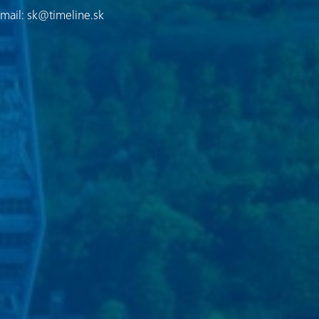
mail:
sk@timeline.sk