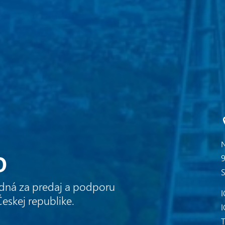
N
o
9
edná za predaj a podporu
I
eskej republike.
T