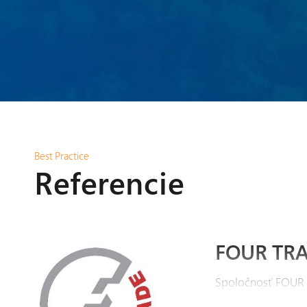
Best Practice
Referencie
FOUR TRAD
Spoločnosť FOUR TR
výrobe modelov a 