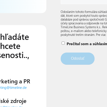
Odoslaním tohoto formulára súhlas
dát, ktoré som poskytol touto správ
databáze pod správou spoločnosti 
účely spracovania a odpovede na 
TimeLine Business Systems k.s.. R
poštou, e-mailom alebo telefonicky
 hľadáte
poskytnuté tretím stranám. Pre viac
hcete
Prečítal som a súhlasí
enosti..,
keting a PR
ting@timeline.de
ské zdroje