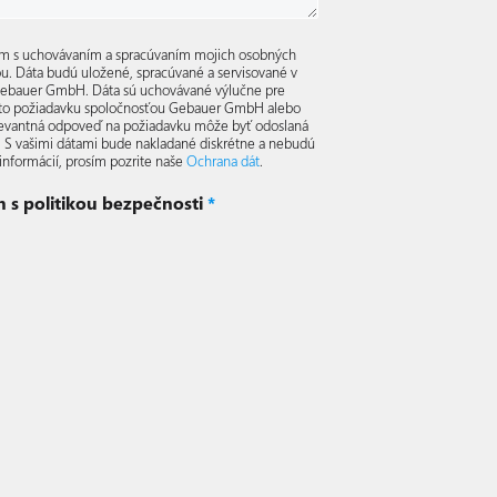
ím s uchovávaním a spracúvaním mojich osobných
ou. Dáta budú uložené, spracúvané a servisované v
Gebauer GmbH. Dáta sú uchovávané výlučne pre
túto požiadavku spoločnosťou Gebauer GmbH alebo
elevantná odpoveď na požiadavku môže byť odoslaná
. S vašimi dátami bude nakladané diskrétne a nebudú
 informácií, prosím pozrite naše
Ochrana dát
.
m s politikou bezpečnosti
*