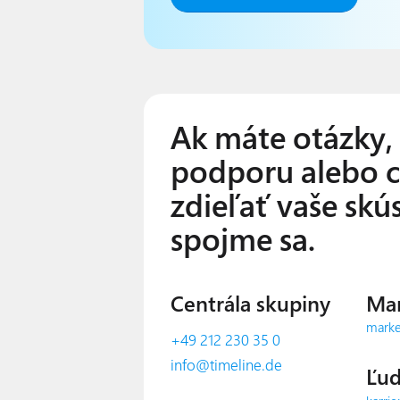
Ak máte otázky,
podporu alebo c
zdieľať vaše skús
spojme sa.
Centrála skupiny
Mar
marke
+49 212 230 35 0
info@timeline.de
Ľud