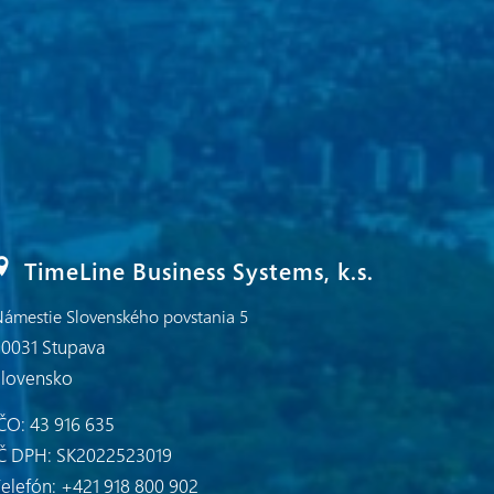
TimeLine Business Systems, k.s.
ámestie Slovenského povstania 5
0031 Stupava
Slovensko
ČO: 43 916 635
IČ DPH: SK2022523019
elefón: +421 918 800 902