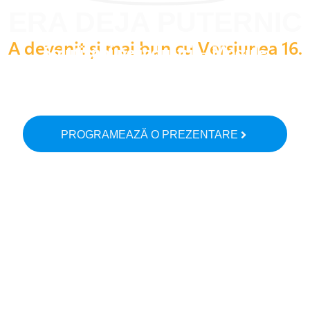
ERA DEJA PUTERNIC
A devenit și mai bun cu Versiunea 16.
Soluții noi pe industrii
–
Module
web noi
– Funcții AI integrate
Premiat la Frankfurt cu titlul
„Sistemul ERP al Anului 2025”
PROGRAMEAZĂ O PREZENTARE
TimeLine ERP v16 aduce interfață îmbunătățită, dashboard-uri noi,
workflow-uri pentru automatizări și funcții AI integrate.
Descoperiți noutățile.