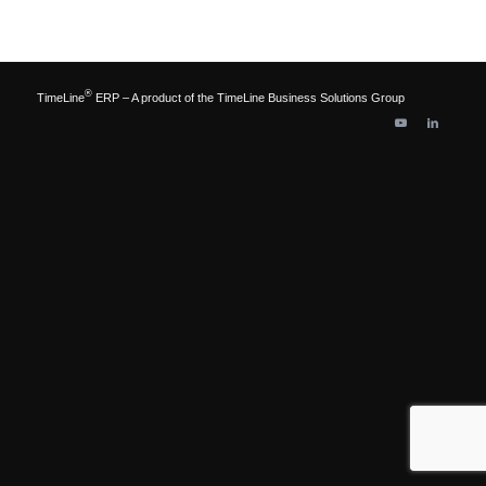
®
TimeLine
ERP – A product of the TimeLine Business Solutions Group